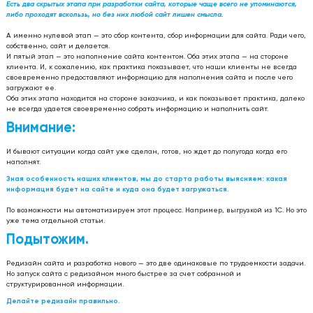
Есть два скрытых этапа при разработки сайта, которые чаще всего не упоминаются,
либо проходят вскользь, но без них любой сайт лишен смысла.
А именно нулевой этап — это сбор контента, сбор информации для сайта. Ради чего,
собственно, сайт и делается.
И пятый этап — это наполнение сайта контентом. Оба этих этапа — на стороне
клиента. И, к сожалению, как практика показывает, что наши клиенты не всегда
своевременно предоставляют информацию для наполнения сайта и после чего
загружают ее.
Оба этих этапа находится на стороне заказчика, и как показывает практика, далеко
не всегда удается своевременно собрать информацию и наполнить сайт.
Внимание:
И бывают ситуации когда сайт уже сделан, готов, но ждет до полугода когда его
наполнят.
Зная особенность наших клиентов, мы до старта работы выясняем: какая
информация будет на сайте и куда она будет загружаться.
По возможности мы автоматизируем этот процесс. Например, выгрузкой из 1С. Но это
уже тема отдельной статьи.
Подытожим.
Редизайн сайта и разработка нового — это две одинаковые по трудоемкости задачи.
Но запуск сайта с редизайном много быстрее за счет собранной и
структурированной информации.
Делайте редизайн правильно.