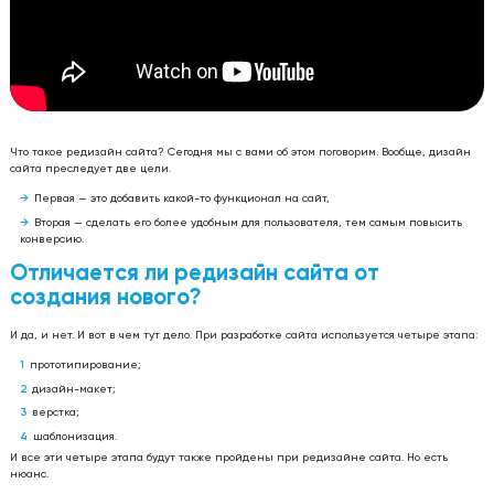
Что такое редизайн сайта? Сегодня мы с вами об этом поговорим. Вообще, дизайн
сайта преследует две цели.
Первая — это добавить какой-то функционал на сайт,
Вторая — сделать его более удобным для пользователя, тем самым повысить
конверсию.
Отличается ли редизайн сайта от
создания нового?
И да, и нет. И вот в чем тут дело. При разработке сайта используется четыре этапа:
прототипирование;
дизайн-макет;
верстка;
шаблонизация.
И все эти четыре этапа будут также пройдены при редизайне сайта. Но есть
нюанс.