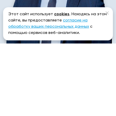
Этот сайт использует
cookies
. Находясь на этом
сайте, вы предоставляете
согласие на
Директор
обработку ваших персональных данных
с
Проничев
помощью сервисов веб-аналитики.
Роман
Мы разрабатываем
Сложные сайты
Информационные
системы
Под ваши бизнес задачи