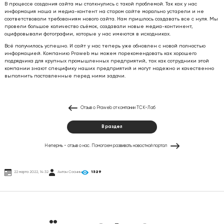
В процессе создания сайта мы столкнулись с такой проблемой. Так как у нас
информация наша и медиа-контент на старом сайте морально устарели и не
соответствовали требованиям нового сайта. Нам пришлось создавать все с нуля. Мы
провели большое количество съёмок, создавали новые медиа-континент,
оцифровывали фотографии, которые у нас имеются в исходниках.
Всё получилось успешно. И сайт у нас теперь уже обновлен с новой полностью
информацией. Компанию Praweb мы можем порекомендовать как хорошего
подрядчика для крупных промышленных предприятий, так как сотрудники этой
компании знают специфику наших предприятий и могут надежно и качественно
выполнить поставленные перед ними задачи.
Отзыв о Praweb от компании ТСК-Лаб
В раздел
Непермь - отзыв о нас. Помогаем развивать новостной портал
22 марта 2022, 14:32
Антон Соснин
1529