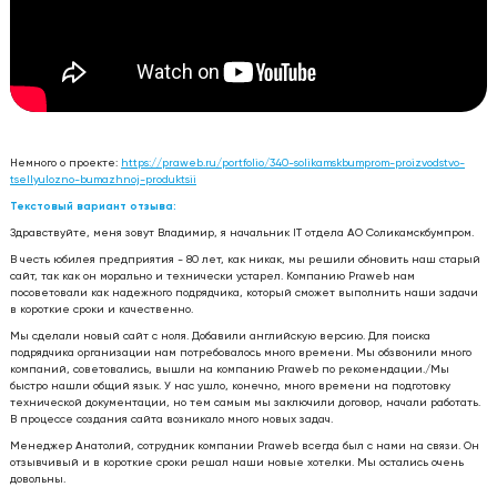
Немного о проекте:
https://praweb.ru/portfolio/340-solikamskbumprom-proizvodstvo-
tsellyulozno-bumazhnoj-produktsii
Текстовый вариант отзыва:
Здравствуйте, меня зовут Владимир, я начальник IT отдела АО Соликамскбумпром.
В честь юбилея предприятия - 80 лет, как никак, мы решили обновить наш старый
сайт, так как он морально и технически устарел. Компанию Praweb нам
посоветовали как надежного подрядчика, который сможет выполнить наши задачи
в короткие сроки и качественно.
Мы сделали новый сайт с ноля. Добавили английскую версию. Для поиска
подрядчика организации нам потребовалось много времени. Мы обзвонили много
компаний, советовались, вышли на компанию Praweb по рекомендации./Мы
быстро нашли общий язык. У нас ушло, конечно, много времени на подготовку
технической документации, но тем самым мы заключили договор, начали работать.
В процессе создания сайта возникало много новых задач.
Менеджер Анатолий, сотрудник компании Praweb всегда был с нами на связи. Он
отзывчивый и в короткие сроки решал наши новые хотелки. Мы остались очень
довольны.