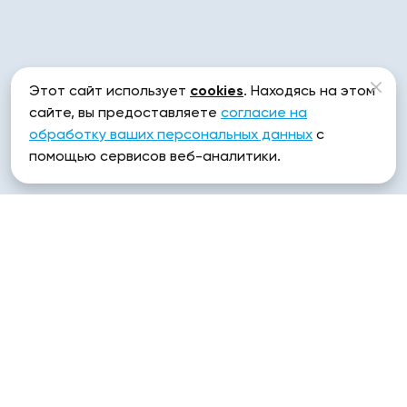
Этот сайт использует
cookies
. Находясь на этом
сайте, вы предоставляете
согласие на
обработку ваших персональных данных
с
помощью сервисов веб-аналитики.
Про ЭТП
Электронная торговая площадка (ЭТП) — это
внутренняя корпоративная ИТ-система,
предназначенная для управления закупками,
аккредитации поставщиков и выбора контрагентов
на основании экономически обоснованных
критериев.