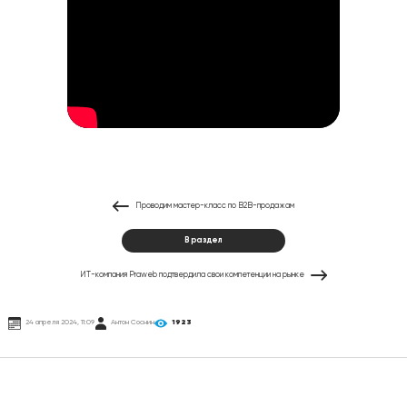
Проводим мастер-класс по B2B-продажам
В раздел
ИТ-компания Praweb подтвердила свои компетенции на рынке
24 апреля 2024, 11:09
Антон Соснин
1923