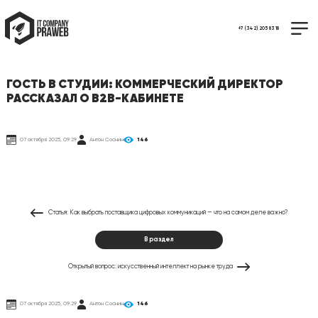
+7 (342) 205 83 18
ГОСТЬ В СТУДИИ: КОММЕРЧЕСКИЙ ДИРЕКТОР
РАССКАЗАЛ О B2B-КАБИНЕТЕ
07 октября 2025, 09:29
Антон Соснин
146
Статья: Как выбрать поставщика цифровых коммуникаций — что на самом деле важно?
В раздел
Открытый вопрос: искусственный интеллект на рынке труда
07 октября 2025, 09:29
Антон Соснин
146