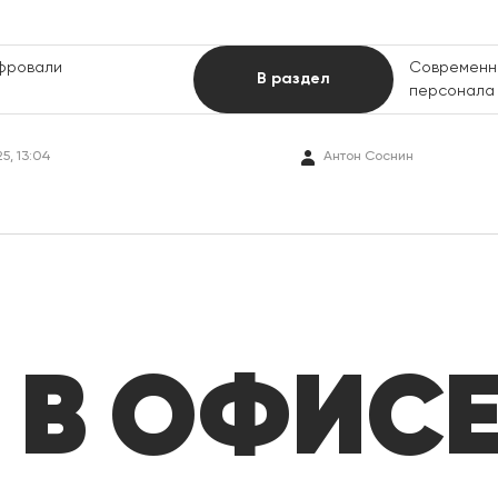
фровали
Современны
В раздел
персонала 
5, 13:04
Антон Соснин
 В ОФИС