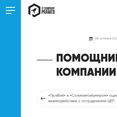
08 октября 202
ПОМОЩНИК 
КОМПАНИИ 
«ПраВэб» и «Соликамскбумпром» оци
взаимодействие с сотрудниками ЦБП