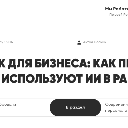
Мы Работ
По всей Ро
5, 13:04
Антон Соснин
ДЛЯ БИЗНЕСА: КАК 
ИСПОЛЬЗУЮТ ИИ В РА
фровали
Современны
В раздел
персонала 