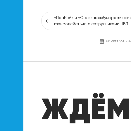
«ПраВэб» и «Соликамскбумпром» оци
взаимодействие с сотрудниками ЦБП
08 октября 202
ЖДЁМ