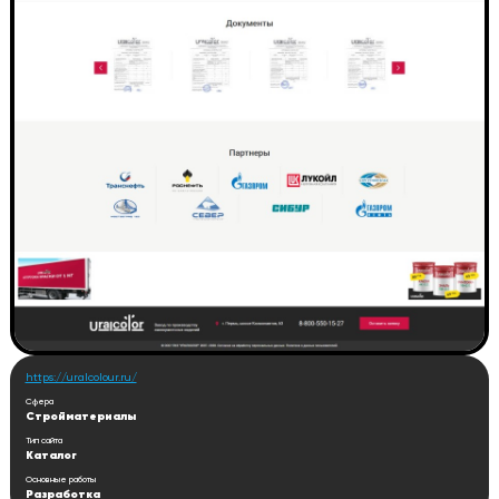
https://uralcolour.ru/
Сфера
Стройматериалы
Тип сайта
Каталог
Основные работы
Разработка