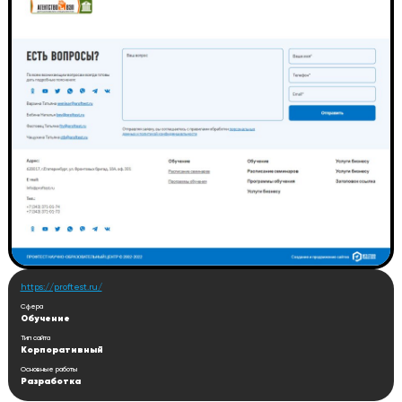
https://proftest.ru/
Сфера
Обучение
Тип сайта
Корпоративный
Основные работы
Разработка