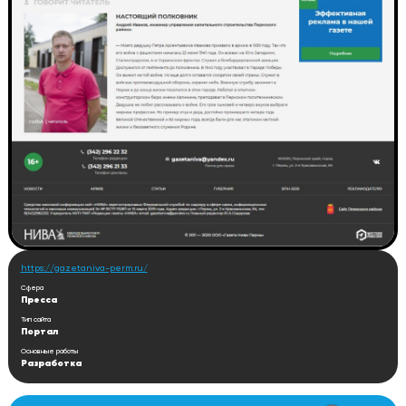
https://gazetaniva-perm.ru/
Сфера
Пресса
Тип сайта
Портал
Основные работы
Разработка