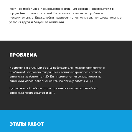
Крупное мебельное производство с сильным брендом работодателя в
городе (не столица региона). Большая часть отзывов о работе –
положительные. Дружелюбная корпоративная культура, привлекательные
условия труда и бонусы от компании.
ПРОБЛЕМА
Несмотря на сильный бренд работодателя, клиент столкнулся с
проблемой кадрового голода. Ежемесячно закрывалось около 5
вакансий из более чем 20. Для привлечения соискателей на
вакансии использовались сайты по поиску работы и ЦЗН.
Целью нашей работы стало привлечение соискателей на
вакансии производства и ИТР.
ЭТАПЫ РАБОТ