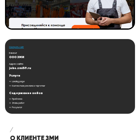
Смотреть сайт
Клиент
ООО ЗМИ
Адрес сайта
jobs.zmi59.ru
Услуги
Landing page
Контекстная реклама и таргетинг
Содержание кейса
Проблема
Этапы работ
Результат
/
О КЛИЕНТЕ ЗМИ